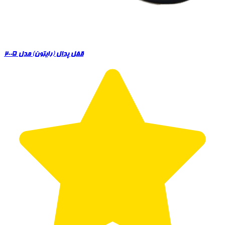
قفل پدال (رایتون) مدل 2005